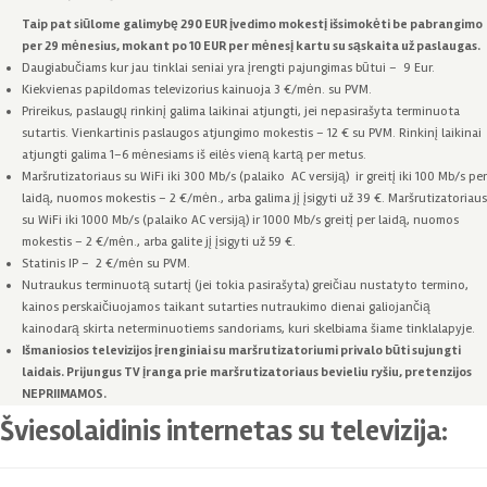
Taip pat siūlome galimybę 290 EUR įvedimo mokestį išsimokėti be pabrangimo
per 29 mėnesius, mokant po 10 EUR per mėnesį kartu su sąskaita už paslaugas.
Daugiabučiams kur jau tinklai seniai yra įrengti pajungimas būtui – 9 Eur.
Kiekvienas papildomas televizorius kainuoja 3 €/mėn. su PVM.
Prireikus, paslaugų rinkinį galima laikinai atjungti, jei nepasirašyta terminuota
sutartis. Vienkartinis paslaugos atjungimo mokestis – 12 € su PVM. Rinkinį laikinai
atjungti galima 1–6 mėnesiams iš eilės vieną kartą per metus.
Maršrutizatoriaus su WiFi iki 300 Mb/s (palaiko AC versiją) ir greitį iki 100 Mb/s per
laidą, nuomos mokestis – 2 €/mėn., arba galima jį įsigyti už 39 €. Maršrutizatoriaus
su WiFi iki 1000 Mb/s (palaiko AC versiją) ir 1000 Mb/s greitį per laidą, nuomos
mokestis – 2 €/mėn., arba galite jį įsigyti už 59 €.
Statinis IP – 2 €/mėn su PVM.
Nutraukus terminuotą sutartį (jei tokia pasirašyta) greičiau nustatyto termino,
kainos perskaičiuojamos taikant sutarties nutraukimo dienai galiojančią
kainodarą skirta neterminuotiems sandoriams, kuri skelbiama šiame tinklalapyje.
Išmaniosios televizijos įrenginiai su maršrutizatoriumi privalo būti sujungti
laidais.
Prijungus TV įranga prie maršrutizatoriaus bevieliu ryšiu, pretenzijos
NEPRIIMAMOS.
Šviesolaidinis internetas su televizija: