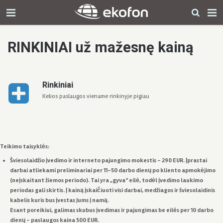
RINKINIAI už mažesnę kainą
Rinkiniai
Kelios paslaugos viename rinkinyje pigiau
Teikimo taisyklės:
Šviesolaidžio įvedimo ir interneto pajungimo mokestis – 290 EUR. Įprastai
darbai atliekami preliminariai per 11-50 darbo dienų po kliento apmokėjimo
(neįskaitant žiemos periodo). Tai yra „gyva“ eilė, todėl įvedimo laukimo
periodas gali skirtis. Į kainą įskaičiuoti visi darbai, medžiagos ir šviesolaidinis
kabelis kuris bus įvestas Jums į namą.
Esant poreikiui, galimas skubus įvedimas ir pajungimas be eilės per 10 darbo
dienų – paslaugos kaina 500 EUR.