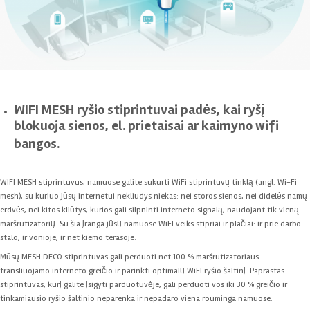
WIFI MESH ryšio stiprintuvai padės, kai ryšį
blokuoja sienos, el. prietaisai ar kaimyno wifi
bangos.
WIFI MESH stiprintuvus, namuose galite sukurti WiFi stiprintuvų tinklą (angl. Wi-Fi
mesh), su kuriuo jūsų internetui nekliudys niekas: nei storos sienos, nei didelės namų
erdvės, nei kitos kliūtys, kurios gali silpninti interneto signalą, naudojant tik vieną
maršrutizatorių. Su šia įranga jūsų namuose WiFI veiks stipriai ir plačiai: ir prie darbo
stalo, ir vonioje, ir net kiemo terasoje.
Mūsų MESH DECO stiprintuvas gali perduoti net 100 % maršrutizatoriaus
transliuojamo interneto greičio ir parinkti optimalų WiFI ryšio šaltinį. Paprastas
stiprintuvas, kurį galite įsigyti parduotuvėje, gali perduoti vos iki 30 % greičio ir
tinkamiausio ryšio šaltinio neparenka ir nepadaro viena rouminga namuose.