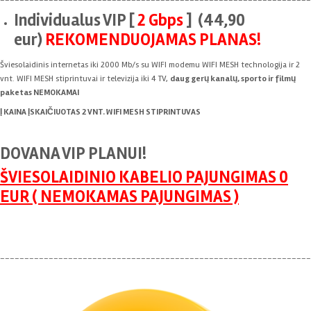
Individualus VIP [
2 Gbps
]
(44
,90
eur
)
REKOMENDUOJAMAS PLANAS!
Šviesolaidinis internetas iki 2000 Mb/s su WIFI modemu WIFI MESH technologija ir 2
vnt. WIFI MESH stiprintuvai ir televizija iki 4 TV,
daug gerų kanalų, sporto ir filmų
paketas NEMOKAMAI
Į KAINA ĮSKAIČIUOTAS 2 VNT. WIFI MESH STIPRINTUVAS
DOVANA VIP PLANUI!
ŠVIESOLAIDINIO KABELIO PAJUNGIMAS 0
EUR ( NEMOKAMAS PAJUNGIMAS )
________________________________________________________________