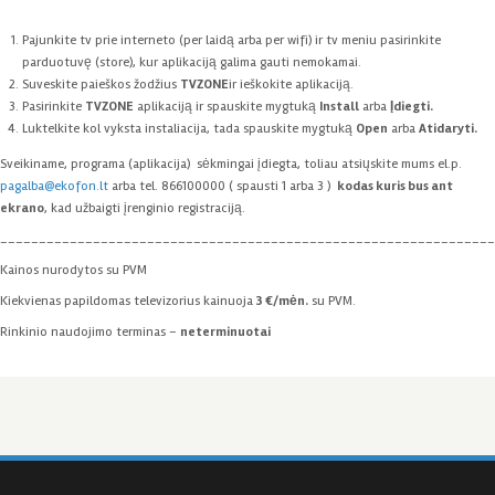
Pajunkite tv prie interneto (per laidą arba per wifi) ir tv meniu pasirinkite
parduotuvę (store), kur aplikaciją galima gauti nemokamai.
Suveskite paieškos žodžius
TVZONE
ir ieškokite aplikaciją.
Pasirinkite
TVZONE
aplikaciją ir spauskite mygtuką
Install
arba
Įdiegti.
Luktelkite kol vyksta instaliacija, tada spauskite mygtuką
Open
arba
Atidaryti.
Sveikiname, programa (aplikacija) sėkmingai įdiegta, toliau atsiųskite mums el.p.
pagalba@ekofon.lt
arba tel. 866100000 ( spausti 1 arba 3 )
kodas kuris bus ant
ekrano
, kad užbaigti įrenginio registraciją.
________________________________________________________________
Kainos nurodytos su PVM
Kiekvienas papildomas televizorius kainuoja
3 €/mėn.
su PVM.
Rinkinio naudojimo terminas –
neterminuotai