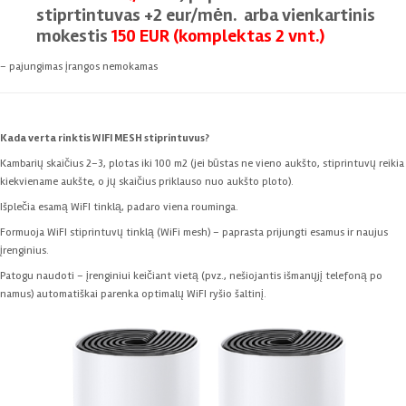
stiprtintuvas +2 eur/mėn. arba vienkartinis
mokestis
150 EUR (komplektas 2 vnt.)
– pajungimas įrangos nemokamas
Kada verta rinktis WIFI MESH stiprintuvus?
Kambarių skaičius 2–3, plotas iki 100 m2 (jei būstas ne vieno aukšto, stiprintuvų reikia
kiekviename aukšte, o jų skaičius priklauso nuo aukšto ploto).
Išplečia esamą WiFI tinklą, padaro viena rouminga.
Formuoja WiFI stiprintuvų tinklą (WiFi mesh) – paprasta prijungti esamus ir naujus
įrenginius.
Patogu naudoti – įrenginiui keičiant vietą (pvz., nešiojantis išmanųjį telefoną po
namus) automatiškai parenka optimalų WiFI ryšio šaltinį.