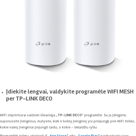
Įdiekite lengvai, valdykite programėle WIFI MESH
per TP-LINK DECO
WiFi stiprintuvai valdomi išmaniąja „
TP-LINK DECO
“ programėle. Su ja įdiegsite,
suporuosite įrenginius, matysite, kiek ir kokių įrenginių yra prisijungę prie WiFi tinklo,
kokie namų įrenginiai prijungti laidu, o kokie – belaidžiu ryšiu.
Programėlę galima atsisiųsti iš
„
App Store
“
arba
„
Google Play
“
parduotuvių savo