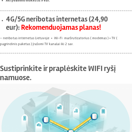
Aktyvavimo mokestis 9 eur.
________________________________________________________________
4G/5G neribotas internetas
(24,90
eur):
Rekomenduojamas planas!
– neribotas internetas Lietuvoje + Wi-Fi maršrutizatorius ( modemas ) + TV (
pagrindinis paketas ) įrašomi TV kanalai iki 2 sav.
________________________________________________________________
Sustiprinkite ir praplėskite WIFI ryšį
namuose.