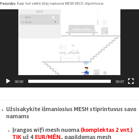
Pavyzdys:
Kaip turi veikti Jūsų namuose MESH DECO stiprintuvai.
Video
grotuvas
00:00
00:07
Užsisakykite išmaniosius MESH stiprintuvus savo
namams
Įrangos wifi mesh nuoma
(komplektas 2 vnt.)
TIK
už 4
EUR/MĖN
., papildomas mesh